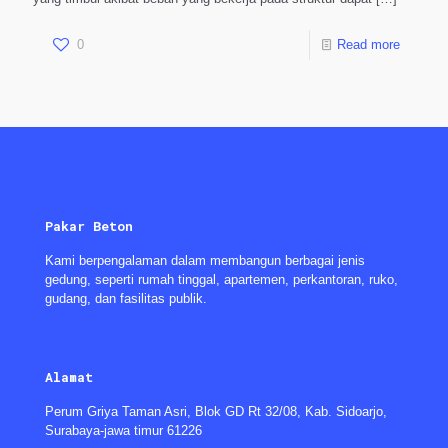
0
Read more
Pakar Beton
Kami berpengalaman dalam membangun berbagai jenis
gedung, seperti rumah tinggal, apartemen, perkantoran, ruko,
gudang, dan fasilitas publik.
Alamat
Perum Griya Taman Asri, Blok GD Rt 32/08, Kab. Sidoarjo,
Surabaya-jawa timur 61226