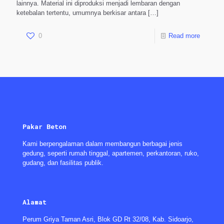
lainnya. Material ini diproduksi menjadi lembaran dengan
ketebalan tertentu, umumnya berkisar antara
[…]
0
Read more
Pakar Beton
Kami berpengalaman dalam membangun berbagai jenis
gedung, seperti rumah tinggal, apartemen, perkantoran, ruko,
gudang, dan fasilitas publik.
Alamat
Perum Griya Taman Asri, Blok GD Rt 32/08, Kab. Sidoarjo,