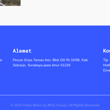
Alamat
Ko
ai
Perum Griya Taman Asri, Blok GD Rt 32/08, Kab.
Tlp 
Sidoarjo, Surabaya-jawa timur 61226
Hotl
Emai
© 2024 Pakar Beton by MCC Group | All Rights Reserved