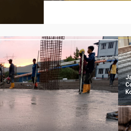
J
C
K