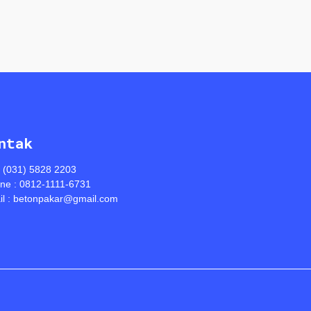
ntak
: (031) 5828 2203
ine : 0812-1111-6731
l : betonpakar@gmail.com