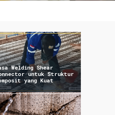
asa Welding Shear
onnector untuk Struktur
omposit yang Kuat