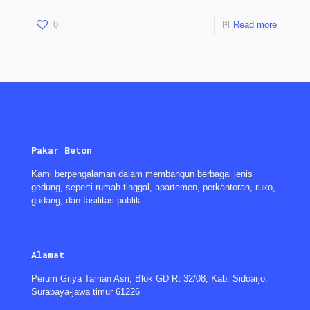
0
Read more
Pakar Beton
Kami berpengalaman dalam membangun berbagai jenis
gedung, seperti rumah tinggal, apartemen, perkantoran, ruko,
gudang, dan fasilitas publik.
Alamat
Perum Griya Taman Asri, Blok GD Rt 32/08, Kab. Sidoarjo,
Surabaya-jawa timur 61226