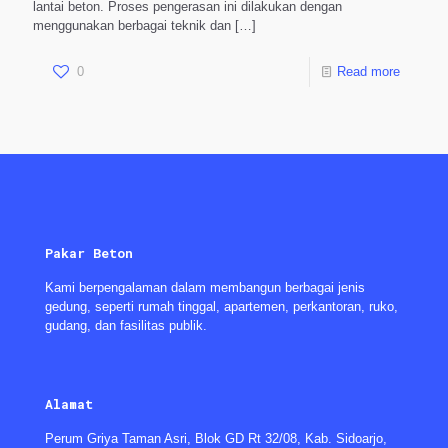
lantai beton. Proses pengerasan ini dilakukan dengan
menggunakan berbagai teknik dan
[…]
0
Read more
Pakar Beton
Kami berpengalaman dalam membangun berbagai jenis
gedung, seperti rumah tinggal, apartemen, perkantoran, ruko,
gudang, dan fasilitas publik.
Alamat
Perum Griya Taman Asri, Blok GD Rt 32/08, Kab. Sidoarjo,