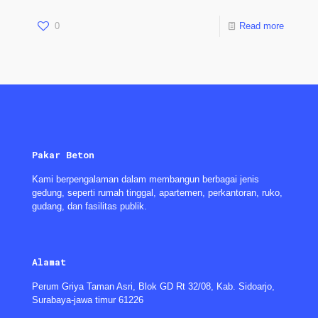
0
Read more
Pakar Beton
Kami berpengalaman dalam membangun berbagai jenis
gedung, seperti rumah tinggal, apartemen, perkantoran, ruko,
gudang, dan fasilitas publik.
Alamat
Perum Griya Taman Asri, Blok GD Rt 32/08, Kab. Sidoarjo,
Surabaya-jawa timur 61226