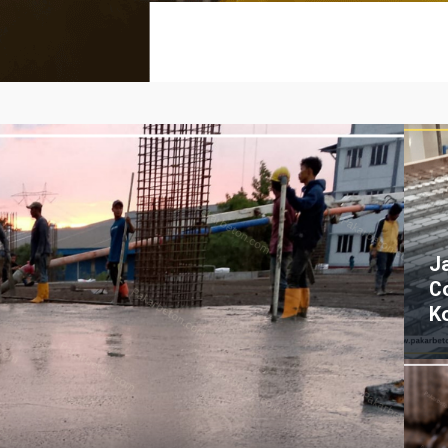
J
C
K