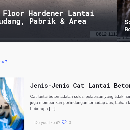
 Floor Hardener Lantai
udang, Pabrik & Area
S
B
rs
Jenis-Jenis Cat Lantai Beto
Cat lantai beton adalah solusi pelapisan yang tidak
juga memberikan perlindungan terhadap aus, bahan kim
beberapa
[…]
Do you like it?
0