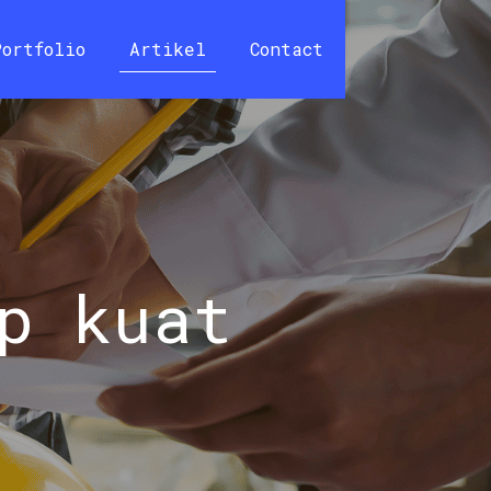
Portfolio
Artikel
Contact
p kuat