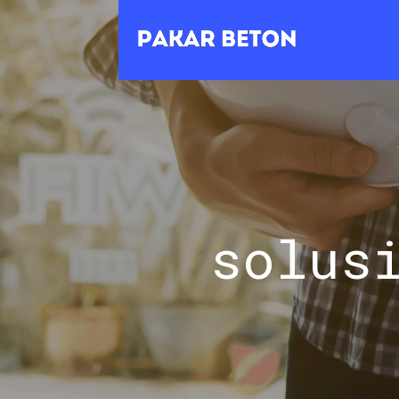
solus