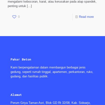
mengalami kebocoran, karat, atau kerusakan pada atap spandek,
penting untuk
[…]
0
Read more
Pakar Beton
Kami berpengalaman dalam membangun berbagai jenis
gedung, seperti rumah tinggal, apartemen, perkantoran, ruko,
gudang, dan fasilitas publik.
Alamat
Perum Griya Taman Asri, Blok GD Rt 32/08, Kab. Sidoarjo,