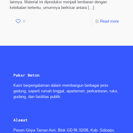
lainnya. Material ini diproduksi menjadi lembaran dengan
ketebalan tertentu, umumnya berkisar antara
[…]
0
Read more
Pakar Beton
Kami berpengalaman dalam membangun berbagai jenis
gedung, seperti rumah tinggal, apartemen, perkantoran, ruko,
gudang, dan fasilitas publik.
Alamat
Perum Griya Taman Asri, Blok GD Rt 32/08, Kab. Sidoarjo,