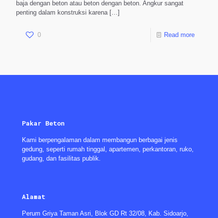
baja dengan beton atau beton dengan beton. Angkur sangat
penting dalam konstruksi karena
[…]
0
Read more
Pakar Beton
Kami berpengalaman dalam membangun berbagai jenis
gedung, seperti rumah tinggal, apartemen, perkantoran, ruko,
gudang, dan fasilitas publik.
Alamat
Perum Griya Taman Asri, Blok GD Rt 32/08, Kab. Sidoarjo,