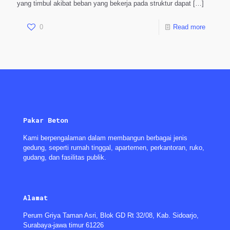
yang timbul akibat beban yang bekerja pada struktur dapat
[…]
0
Read more
Pakar Beton
Kami berpengalaman dalam membangun berbagai jenis
gedung, seperti rumah tinggal, apartemen, perkantoran, ruko,
gudang, dan fasilitas publik.
Alamat
Perum Griya Taman Asri, Blok GD Rt 32/08, Kab. Sidoarjo,
Surabaya-jawa timur 61226