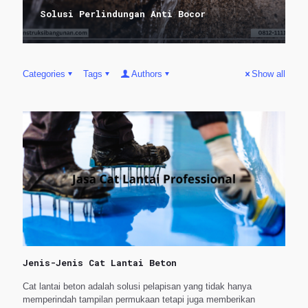
Solusi Perlindungan Anti Bocor
Categories
Tags
Authors
Show all
Jenis-Jenis Cat Lantai Beton
Cat lantai beton adalah solusi pelapisan yang tidak hanya
memperindah tampilan permukaan tetapi juga memberikan