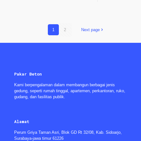
1
2
Next page
Pakar Beton
Kami berpengalaman dalam membangun berbagai jenis
gedung, seperti rumah tinggal, apartemen, perkantoran, ruko,
gudang, dan fasilitas publik.
Alamat
Perum Griya Taman Asri, Blok GD Rt 32/08, Kab. Sidoarjo,
Surabaya-jawa timur 61226