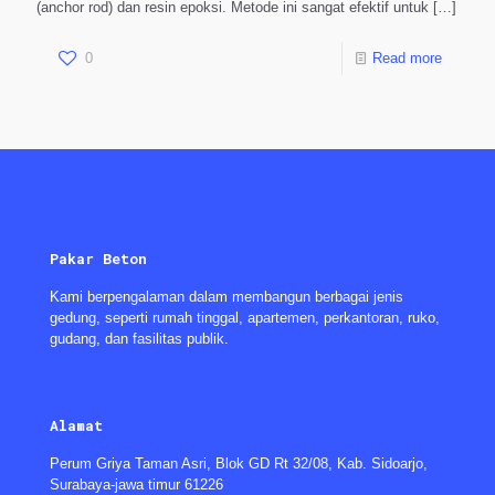
(anchor rod) dan resin epoksi. Metode ini sangat efektif untuk
[…]
0
Read more
Pakar Beton
Kami berpengalaman dalam membangun berbagai jenis
gedung, seperti rumah tinggal, apartemen, perkantoran, ruko,
gudang, dan fasilitas publik.
Alamat
Perum Griya Taman Asri, Blok GD Rt 32/08, Kab. Sidoarjo,
Surabaya-jawa timur 61226