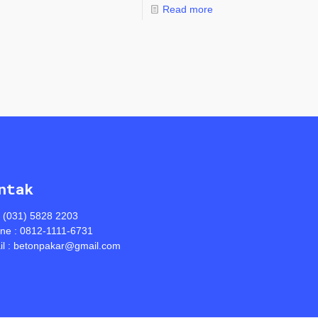
Read more
ntak
: (031) 5828 2203
ine : 0812-1111-6731
l : betonpakar@gmail.com