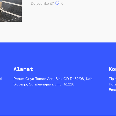
Do you like it?
0
Alamat
Ko
ai
Perum Griya Taman Asri, Blok GD Rt 32/08, Kab.
Tlp 
Sidoarjo, Surabaya-jawa timur 61226
Hotl
Emai