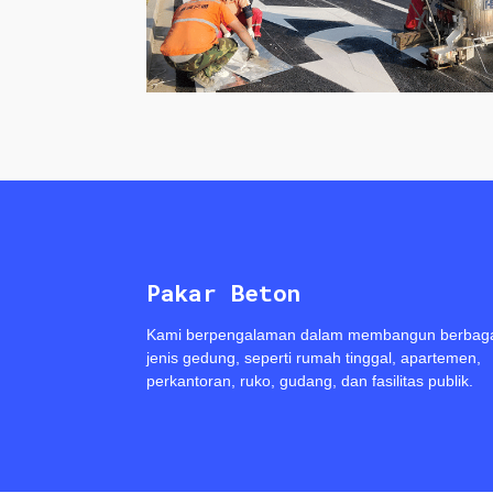
Pakar Beton
Kami berpengalaman dalam membangun berbag
jenis gedung, seperti rumah tinggal, apartemen,
perkantoran, ruko, gudang, dan fasilitas publik.