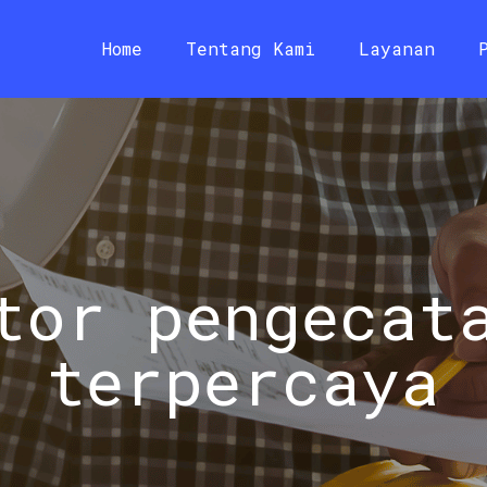
Home
Tentang Kami
Layanan
tor pengecat
terpercaya