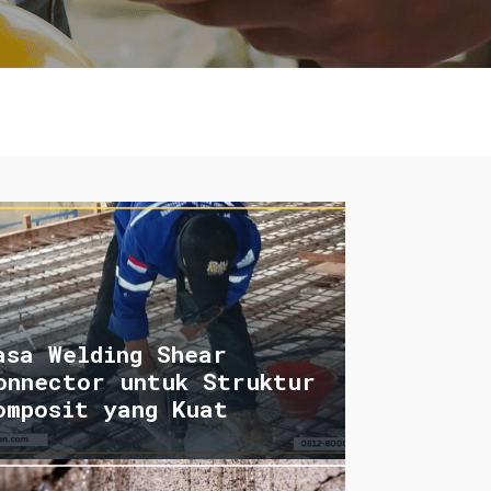
asa Welding Shear
onnector untuk Struktur
omposit yang Kuat