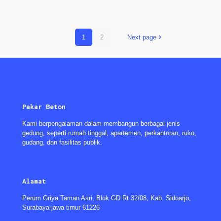
1
2
Next page
Pakar Beton
Kami berpengalaman dalam membangun berbagai jenis
gedung, seperti rumah tinggal, apartemen, perkantoran, ruko,
gudang, dan fasilitas publik.
Alamat
Perum Griya Taman Asri, Blok GD Rt 32/08, Kab. Sidoarjo,
Surabaya-jawa timur 61226