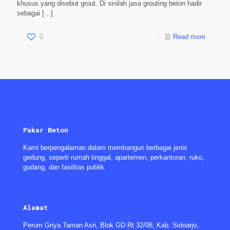
khusus yang disebut grout. Di sinilah jasa grouting beton hadir
sebagai
[…]
0
Read more
Pakar Beton
Kami berpengalaman dalam membangun berbagai jenis
gedung, seperti rumah tinggal, apartemen, perkantoran, ruko,
gudang, dan fasilitas publik.
Alamat
Perum Griya Taman Asri, Blok GD Rt 32/08, Kab. Sidoarjo,