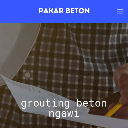
grouting beton
ngawi