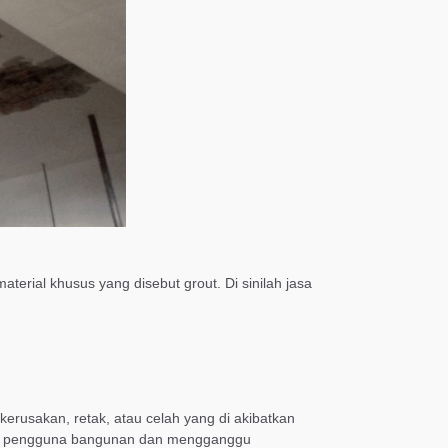
rial khusus yang disebut grout. Di sinilah jasa
erusakan, retak, atau celah yang di akibatkan
atan pengguna bangunan dan mengganggu