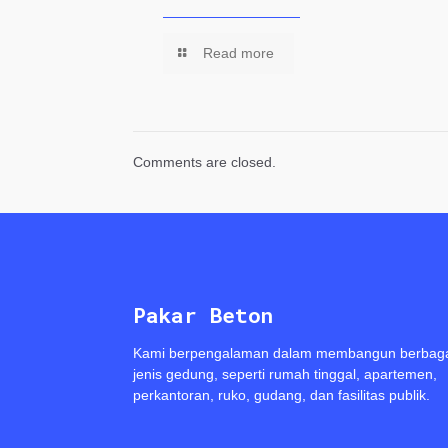
Read more
Comments are closed.
Pakar Beton
Kami berpengalaman dalam membangun berbag
jenis gedung, seperti rumah tinggal, apartemen,
perkantoran, ruko, gudang, dan fasilitas publik.