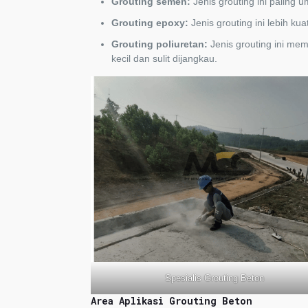
Grouting semen:
Jenis grouting ini paling 
Grouting epoxy:
Jenis grouting ini lebih ku
Grouting poliuretan:
Jenis grouting ini mem
kecil dan sulit dijangkau.
Spesialis Grouting Beton
Area Aplikasi Grouting Beton