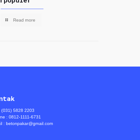
rpopuler
Read more
ntak
: (031) 5828 2203
ine : 0812-1111-6731
l : betonpakar@gmail.com