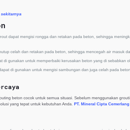
sekitarnya
on
out dapat mengisi rongga dan retakan pada beton, sehingga meningka
utup celah dan retakan pada beton, sehingga mencegah air masuk da
t di gunakan untuk memperbaiki kerusakan beton yang di sebabkan oleh
apat di gunakan untuk mengisi sambungan dan juga celah pada beton,
ercaya
routing beton cocok untuk semua situasi. Sebelum menggunakan groutin
olusi yang tepat untuk kebutuhan Anda.
PT. Mineral Cipta Cemerlang