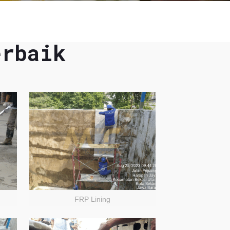
erbaik
FRP Lining