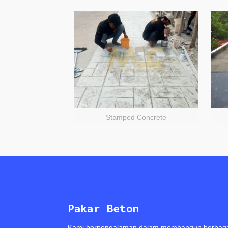
Stamped Concrete
Pakar Beton
Kami berpengalaman dalam membangun berbag