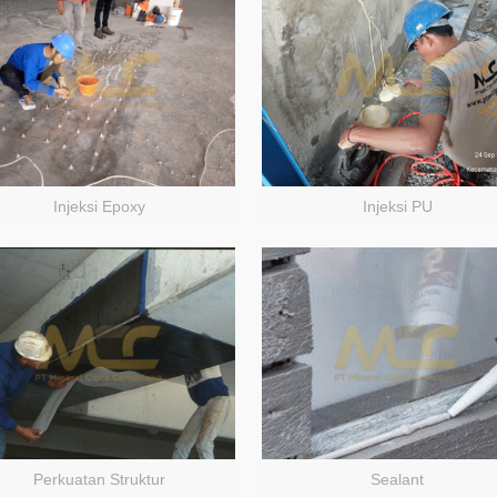
Injeksi Epoxy
Injeksi PU
Perkuatan Struktur
Sealant