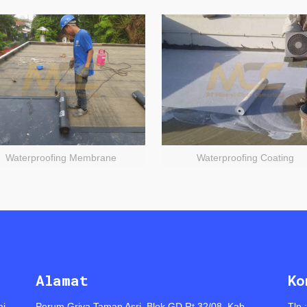
Waterproofing Membrane
Waterproofing Coating
Alamat
Ko
ai
Perum Griya Taman Asri, Blok GD Rt 32/08, Kab.
Tlp 