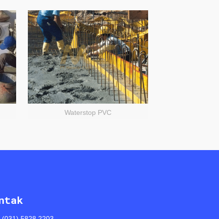
Waterstop PVC
ntak
: (031) 5828 2203