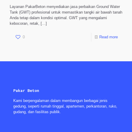
Layanan PakarBeton menyediakan jasa perbaikan Ground Water
Tank (GWT) profesional untuk memastikan tangki air bawah tanah
Anda tetap dalam kondisi optimal. GWT yang mengalami
kebocoran, retak,
[…]
0
Read more
Pakar Beton
Kami berpengalaman dalam membangun berbagai jenis
gedung, seperti rumah tinggal, apartemen, perkantoran, ruko,
gudang, dan fasilitas publik.