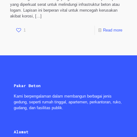
yang diperkuat serat untuk melindungi infrastruktur beton atau
logam. Lapisan ini berperan vital untuk mencegah kerusakan
akibat korosi,
[…]
1
Read more
Pakar Beton
Kami berpengalaman dalam membangun berbagai jenis
gedung, seperti rumah tinggal, apartemen, perkantoran, ruko,
gudang, dan fasilitas publik.
Alamat