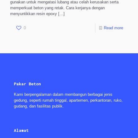
gunakan untuk mengatasi lubang atau celah kerusakan serta
memperkuat beton yang retak. Cara kerjanya dengan
menyuntikkan resin epoxy
[…]
0
Read more
Pakar Beton
Kami berpengalaman dalam membangun berbagai jenis
gedung, seperti rumah tinggal, apartemen, perkantoran, ruko,
gudang, dan fasilitas publik.
Alamat