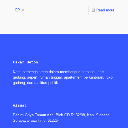
0
Read more
Pakar Beton
Kami berpengalaman dalam membangun berbagai jenis
gedung, seperti rumah tinggal, apartemen, perkantoran, ruko,
gudang, dan fasilitas publik.
Alamat
Perum Griya Taman Asri, Blok GD Rt 32/08, Kab. Sidoarjo,
Surabaya-jawa timur 61226