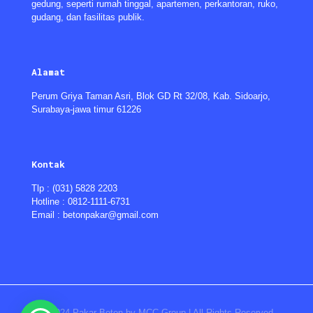
gedung, seperti rumah tinggal, apartemen, perkantoran, ruko,
gudang, dan fasilitas publik.
Alamat
Perum Griya Taman Asri, Blok GD Rt 32/08, Kab. Sidoarjo,
Surabaya-jawa timur 61226
Kontak
Tlp : (031) 5828 2203
Hotline : 0812-1111-6731
Email : betonpakar@gmail.com
© 2024 Pakar Beton by MCC Group | All Rights Reserved