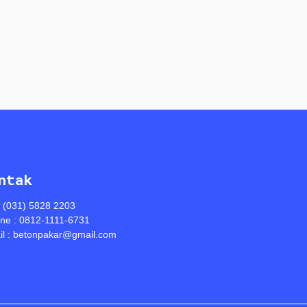
ntak
: (031) 5828 2203
ine : 0812-1111-6731
l : betonpakar@gmail.com