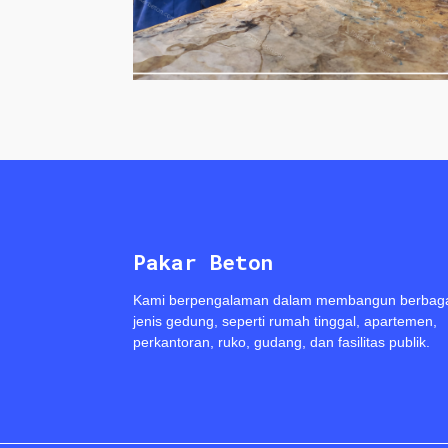
Pakar Beton
Kami berpengalaman dalam membangun berbag
jenis gedung, seperti rumah tinggal, apartemen,
perkantoran, ruko, gudang, dan fasilitas publik.