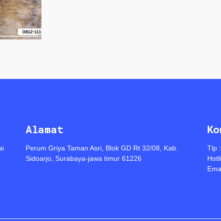
Alamat
Ko
ai
Perum Griya Taman Asri, Blok GD Rt 32/08, Kab.
Tlp 
Sidoarjo, Surabaya-jawa timur 61226
Hotl
Emai