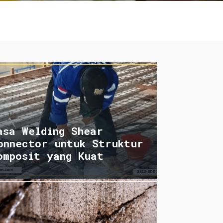
asa Welding Shear
onnector untuk Struktur
omposit yang Kuat