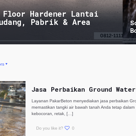
 Floor Hardener Lantai
udang, Pabrik & Area
S
B
rs
Jasa Perbaikan Ground Wate
Layanan PakarBeton menyediakan jasa perbaikan Gro
memastikan tangki air bawah tanah Anda tetap dalam
kebocoran, retak,
[…]
Do you like it?
0