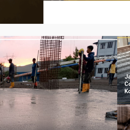
J
C
K