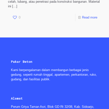
celah, lubang, atau penetrasi pada konstruksi bangunan. Material
ini
[…]
0
Read more
Pakar Beton
Kami berpengalaman dalam membangun berbagai jenis
gedung, seperti rumah tinggal, apartemen, perkantoran, ruko,
gudang, dan fasilitas publik.
Alamat
Perum Griya Taman Asri, Blok GD Rt 32/08, Kab. Sidoarjo,