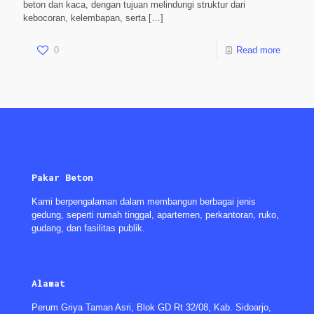
beton dan kaca, dengan tujuan melindungi struktur dari
kebocoran, kelembapan, serta
[…]
0
Read more
Pakar Beton
Kami berpengalaman dalam membangun berbagai jenis
gedung, seperti rumah tinggal, apartemen, perkantoran, ruko,
gudang, dan fasilitas publik.
Alamat
Perum Griya Taman Asri, Blok GD Rt 32/08, Kab. Sidoarjo,