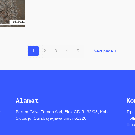
1
2
3
4
5
Next page
Alamat
Ko
ai
Perum Griya Taman Asri, Blok GD Rt 32/08, Kab.
Tlp 
Sidoarjo, Surabaya-jawa timur 61226
Hotl
Emai