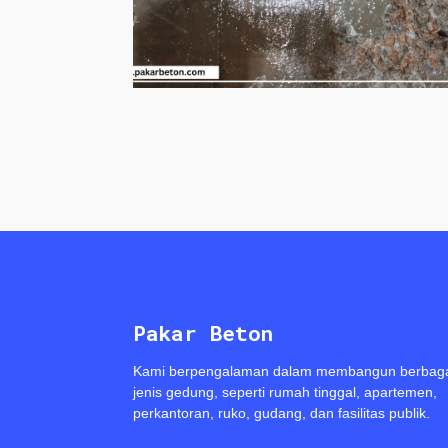
Pakar Beton
Kami berpengalaman dalam membangun berbag
jenis gedung, seperti rumah tinggal, apartemen,
perkantoran, ruko, gudang, dan fasilitas publik.