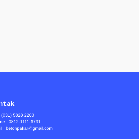
ntak
: (031) 5828 2203
ine : 0812-1111-6731
l : betonpakar@gmail.com