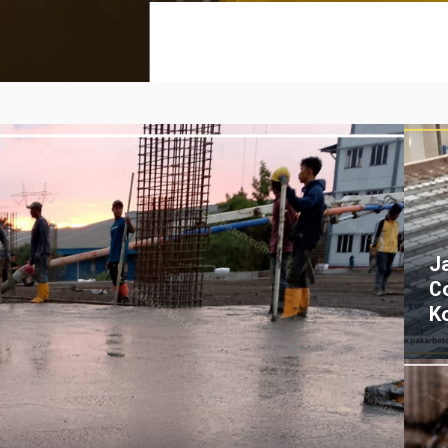
J
C
K