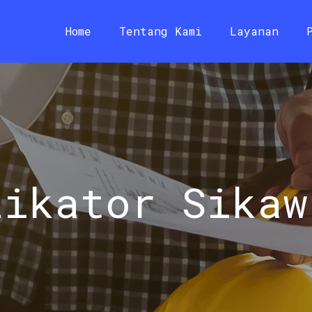
Home
Tentang Kami
Layanan
likator Sikaw