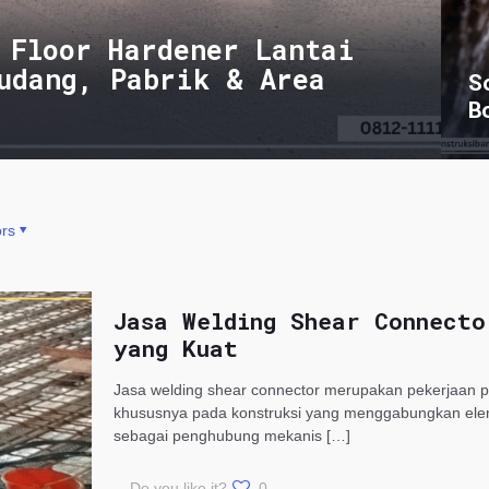
 Floor Hardener Lantai
udang, Pabrik & Area
S
B
rs
Jasa Welding Shear Connecto
yang Kuat
Jasa welding shear connector merupakan pekerjaan pe
khususnya pada konstruksi yang menggabungkan elem
sebagai penghubung mekanis
[…]
Do you like it?
0