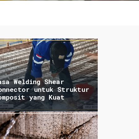
asa Welding Shear
onnector untuk Struktur
omposit yang Kuat