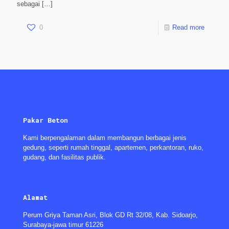
sebagai
[…]
0
Read more
Pakar Beton
Kami berpengalaman dalam membangun berbagai jenis
gedung, seperti rumah tinggal, apartemen, perkantoran, ruko,
gudang, dan fasilitas publik.
Alamat
Perum Griya Taman Asri, Blok GD Rt 32/08, Kab. Sidoarjo,
Surabaya-jawa timur 61226