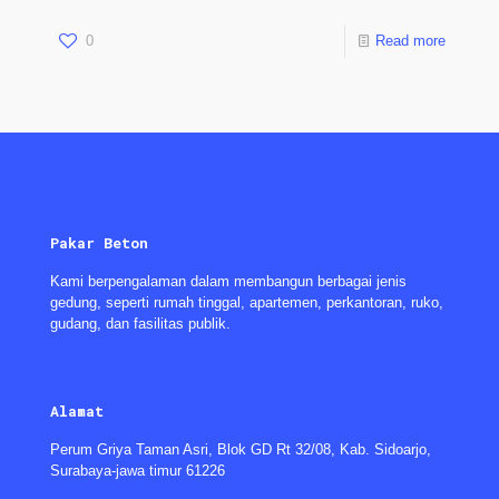
0
Read more
Pakar Beton
Kami berpengalaman dalam membangun berbagai jenis
gedung, seperti rumah tinggal, apartemen, perkantoran, ruko,
gudang, dan fasilitas publik.
Alamat
Perum Griya Taman Asri, Blok GD Rt 32/08, Kab. Sidoarjo,
Surabaya-jawa timur 61226