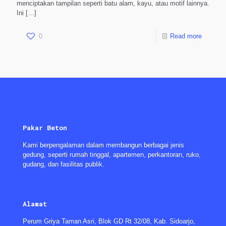
menciptakan tampilan seperti batu alam, kayu, atau motif lainnya.
Ini
[…]
0
Read more
Pakar Beton
Kami berpengalaman dalam membangun berbagai jenis
gedung, seperti rumah tinggal, apartemen, perkantoran, ruko,
gudang, dan fasilitas publik.
Alamat
Perum Griya Taman Asri, Blok GD Rt 32/08, Kab. Sidoarjo,