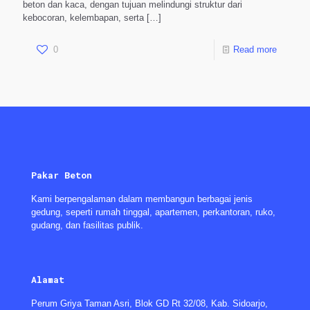
beton dan kaca, dengan tujuan melindungi struktur dari
kebocoran, kelembapan, serta
[…]
0
Read more
Pakar Beton
Kami berpengalaman dalam membangun berbagai jenis
gedung, seperti rumah tinggal, apartemen, perkantoran, ruko,
gudang, dan fasilitas publik.
Alamat
Perum Griya Taman Asri, Blok GD Rt 32/08, Kab. Sidoarjo,