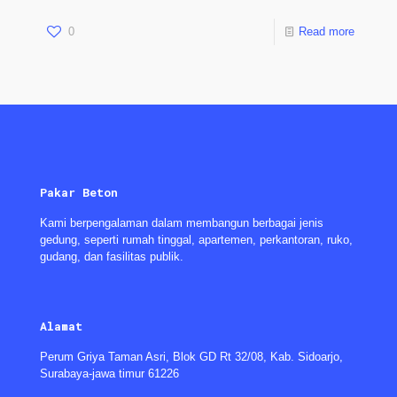
0
Read more
Pakar Beton
Kami berpengalaman dalam membangun berbagai jenis
gedung, seperti rumah tinggal, apartemen, perkantoran, ruko,
gudang, dan fasilitas publik.
Alamat
Perum Griya Taman Asri, Blok GD Rt 32/08, Kab. Sidoarjo,
Surabaya-jawa timur 61226