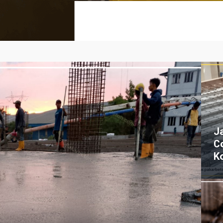
J
C
K