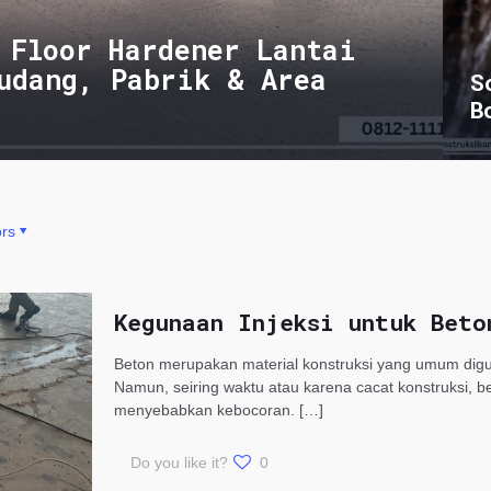
 Floor Hardener Lantai
udang, Pabrik & Area
S
B
rs
Kegunaan Injeksi untuk Beto
Beton merupakan material konstruksi yang umum dig
Namun, seiring waktu atau karena cacat konstruksi, 
menyebabkan kebocoran.
[…]
Do you like it?
0