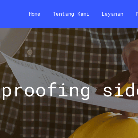
Home
Tentang Kami
Layanan
rproofing sid