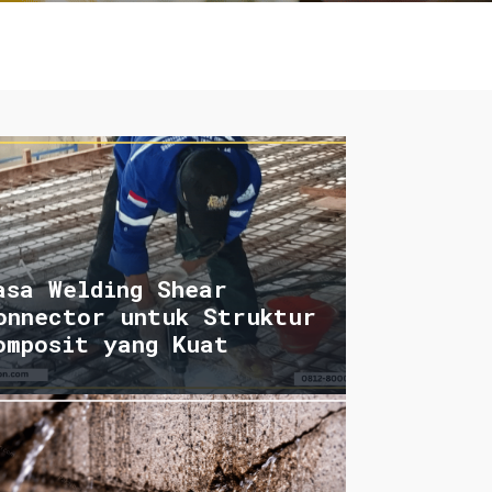
asa Welding Shear
onnector untuk Struktur
omposit yang Kuat