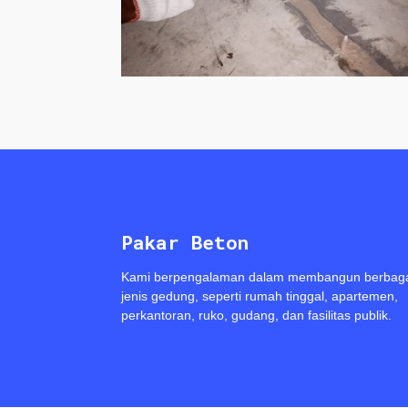
Pakar Beton
Kami berpengalaman dalam membangun berbag
jenis gedung, seperti rumah tinggal, apartemen,
perkantoran, ruko, gudang, dan fasilitas publik.