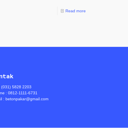
Read more
ntak
: (031) 5828 2203
ine : 0812-1111-6731
l : betonpakar@gmail.com