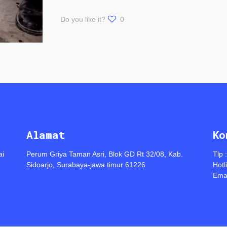
Do you like it?
0
Alamat
Ko
ai
Perum Griya Taman Asri, Blok GD Rt 32/08, Kab.
Tlp 
Sidoarjo, Surabaya-jawa timur 61226
Hotl
Emai