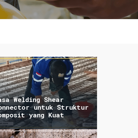
asa Welding Shear
onnector untuk Struktur
omposit yang Kuat