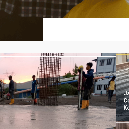
J
C
K