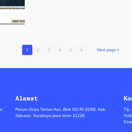
1
2
3
4
5
6
Next page
Alamat
Ko
ai
Perum Griya Taman Asri, Blok GD Rt 32/08, Kab.
Tlp 
Sidoarjo, Surabaya-jawa timur 61226
Hotl
Emai