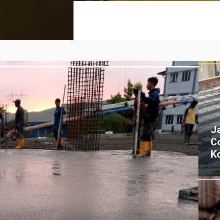
J
C
K