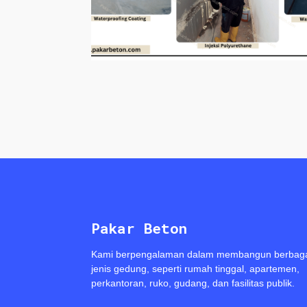
Pakar Beton
Kami berpengalaman dalam membangun berbag
jenis gedung, seperti rumah tinggal, apartemen,
perkantoran, ruko, gudang, dan fasilitas publik.