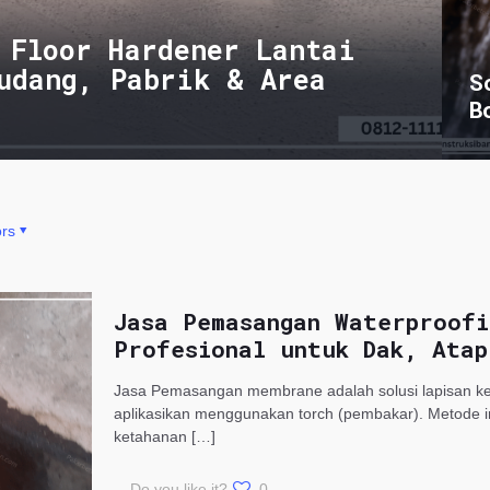
 Floor Hardener Lantai
udang, Pabrik & Area
S
B
rs
Jasa Pemasangan Waterproofi
Profesional untuk Dak, Atap
Jasa Pemasangan membrane adalah solusi lapisan keda
aplikasikan menggunakan torch (pembakar). Metode in
ketahanan
[…]
Do you like it?
0