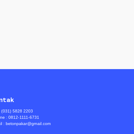
ntak
: (031) 5828 2203
ine : 0812-1111-6731
l : betonpakar@gmail.com