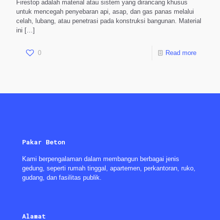
Firestop adalah material atau sistem yang dirancang khusus
untuk mencegah penyebaran api, asap, dan gas panas melalui
celah, lubang, atau penetrasi pada konstruksi bangunan. Material
ini
[…]
0
Read more
Pakar Beton
Kami berpengalaman dalam membangun berbagai jenis
gedung, seperti rumah tinggal, apartemen, perkantoran, ruko,
gudang, dan fasilitas publik.
Alamat