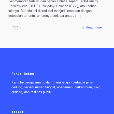
Geomembran terbuat dari bahan sintetis seperti High-Density
Polyethylene (HDPE), Polyvinyl Chloride (PVC), atau bahan
lainnya. Material ini diproduksi menjadi lembaran dengan
ketebalan tertentu, umumnya berkisar antara
[…]
0
Read more
Pakar Beton
Kami berpengalaman dalam membangun berbagai jenis
gedung, seperti rumah tinggal, apartemen, perkantoran, ruko,
gudang, dan fasilitas publik.
Alamat