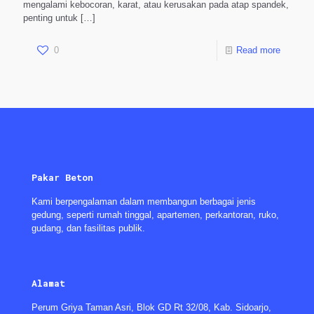
mengalami kebocoran, karat, atau kerusakan pada atap spandek,
penting untuk
[…]
0
Read more
Pakar Beton
Kami berpengalaman dalam membangun berbagai jenis
gedung, seperti rumah tinggal, apartemen, perkantoran, ruko,
gudang, dan fasilitas publik.
Alamat
Perum Griya Taman Asri, Blok GD Rt 32/08, Kab. Sidoarjo,