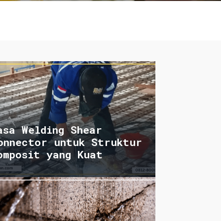
asa Welding Shear
onnector untuk Struktur
omposit yang Kuat