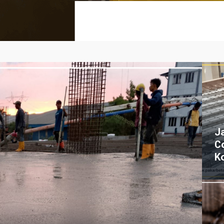
J
C
K