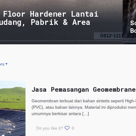
 Floor Hardener Lantai
udang, Pabrik & Area
S
B
rs
Jasa Pemasangan Geomembrane
Geomembran terbuat dari bahan sintetis seperti High-
(PVC), atau bahan lainnya. Material ini diproduksi me
umumnya berkisar antara
[…]
Do you like it?
0