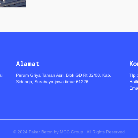
Alamat
Ko
ai
Perum Griya Taman Asri, Blok GD Rt 32/08, Kab.
Tlp 
Sidoarjo, Surabaya-jawa timur 61226
Hotl
Emai
© 2024 Pakar Beton by MCC Group | All Rights Reserved