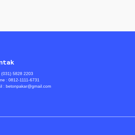
ntak
: (031) 5828 2203
ine : 0812-1111-6731
l : betonpakar@gmail.com