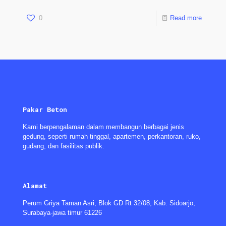
0
Read more
Pakar Beton
Kami berpengalaman dalam membangun berbagai jenis
gedung, seperti rumah tinggal, apartemen, perkantoran, ruko,
gudang, dan fasilitas publik.
Alamat
Perum Griya Taman Asri, Blok GD Rt 32/08, Kab. Sidoarjo,
Surabaya-jawa timur 61226