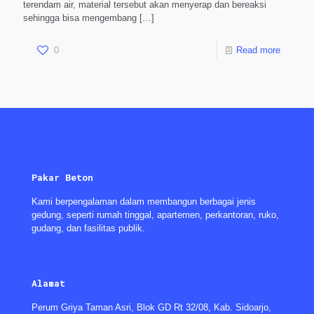
terendam air, material tersebut akan menyerap dan bereaksi
sehingga bisa mengembang
[…]
0
Read more
Pakar Beton
Kami berpengalaman dalam membangun berbagai jenis
gedung, seperti rumah tinggal, apartemen, perkantoran, ruko,
gudang, dan fasilitas publik.
Alamat
Perum Griya Taman Asri, Blok GD Rt 32/08, Kab. Sidoarjo,