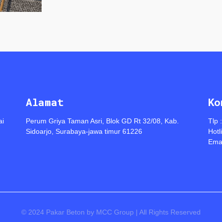
Alamat
Ko
ai
Perum Griya Taman Asri, Blok GD Rt 32/08, Kab.
Tlp 
Sidoarjo, Surabaya-jawa timur 61226
Hotl
Emai
© 2024 Pakar Beton by MCC Group | All Rights Reserved