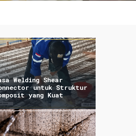
asa Welding Shear
onnector untuk Struktur
omposit yang Kuat