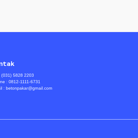
ntak
: (031) 5828 2203
ine : 0812-1111-6731
l : betonpakar@gmail.com