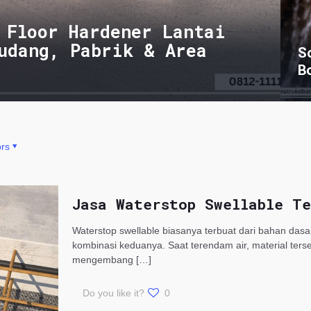
 Floor Hardener Lantai
udang, Pabrik & Area
S
B
rs
Jasa Waterstop Swellable Te
Waterstop swellable biasanya terbuat dari bahan dasa
kombinasi keduanya. Saat terendam air, material ter
mengembang
[…]
Do you like it?
0