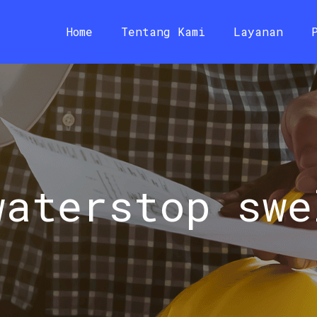
Home
Tentang Kami
Layanan
waterstop swe