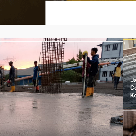
J
C
K