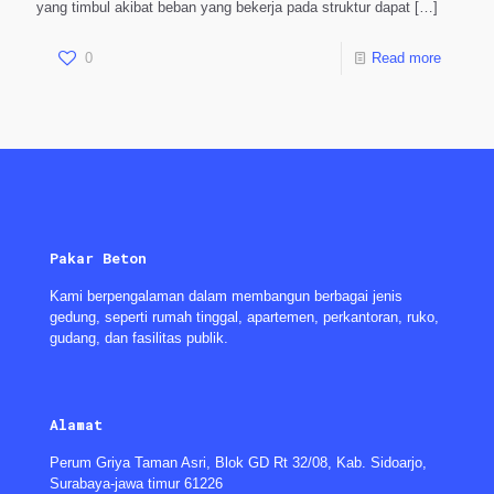
yang timbul akibat beban yang bekerja pada struktur dapat
[…]
0
Read more
Pakar Beton
Kami berpengalaman dalam membangun berbagai jenis
gedung, seperti rumah tinggal, apartemen, perkantoran, ruko,
gudang, dan fasilitas publik.
Alamat
Perum Griya Taman Asri, Blok GD Rt 32/08, Kab. Sidoarjo,
Surabaya-jawa timur 61226