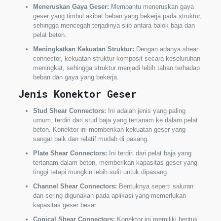
Meneruskan Gaya Geser:
Membantu meneruskan gaya
geser yang timbul akibat beban yang bekerja pada struktur,
sehingga mencegah terjadinya slip antara balok baja dan
pelat beton.
Meningkatkan Kekuatan Struktur:
Dengan adanya shear
connector, kekuatan struktur komposit secara keseluruhan
meningkat, sehingga struktur menjadi lebih tahan terhadap
beban dan gaya yang bekerja.
Jenis Konektor Geser
Stud Shear Connectors:
Ini adalah jenis yang paling
umum, terdiri dari stud baja yang tertanam ke dalam pelat
beton. Konektor ini memberikan kekuatan geser yang
sangat baik dan relatif mudah di pasang.
Plate Shear Connectors:
Ini terdiri dari pelat baja yang
tertanam dalam beton, memberikan kapasitas geser yang
tinggi tetapi mungkin lebih sulit untuk dipasang.
Channel Shear Connectors:
Bentuknya seperti saluran
dan sering digunakan pada aplikasi yang memerlukan
kapasitas geser besar.
Conical Shear Connectors:
Konektor ini memiliki bentuk