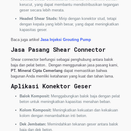
kerucut, yang dapat membantu mendistribusikan tegangan
geser secara lebih merata.
Headed Shear Studs:
Mirip dengan konektor stud, tetapi
dengan kepala yang lebih besar, yang dapat meningkatkan
kapasitas geser.
Baca juga artikel
Jasa Injeksi Grouting Pump
Jasa Pasang Shear Connector
Shear connector berfungsi sebagai penghubung antara balok
baja dan pelat beton.. Dengan menggunakan jasa pasang kami,
PT. Mineral Cipta Cemerlang
dapat memastikan bahwa
bagunan Anda memliki ketahanan yang kuat dan tahan lama.
Aplikasi Konektor Geser
Balok Komposit:
Menggabungkan balok baja dengan pelat
beton untuk meningkatkan kapasitas menahan beban.
Kolom Komposit:
Meningkatkan kekuatan dan kekakuan
kolom dengan menambahkan inti beton.
Dek Jembatan:
Memindahkan tekanan geser antara balok
baja dan dek beton.