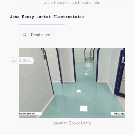
Jasa Epoxy Lantai Electrostatic
Jasa Epoxy Lantai Electrostatic
Read more
Juni 3, 2025
Layanan Epoxy Lantai