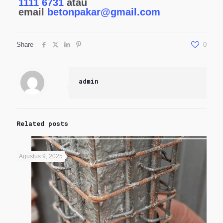
1111 6731
atau
email
betonpakar@gmail.com
Share
0
admin
Related posts
Agustus 9, 2025