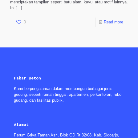
menciptakan tampilan seperti batu alam, kayu, atau motif lainnya.
Ini
[…]
0
Read more
Pakar Beton
Kami berpengalaman dalam membangun berbagai jenis
gedung, seperti rumah tinggal, apartemen, perkantoran, ruko,
gudang, dan fasilitas publik.
Alamat
Perum Griya Taman Asri, Blok GD Rt 32/08, Kab. Sidoarjo,