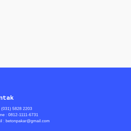
ntak
: (031) 5828 2203
ine : 0812-1111-6731
l : betonpakar@gmail.com