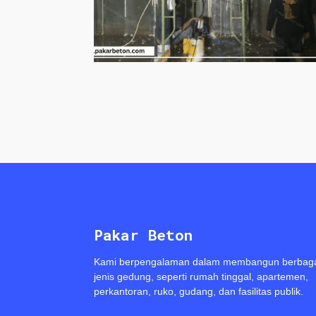
Pakar Beton
Kami berpengalaman dalam membangun berbag
jenis gedung, seperti rumah tinggal, apartemen,
perkantoran, ruko, gudang, dan fasilitas publik.