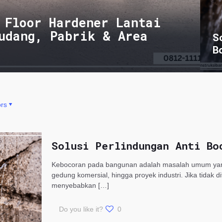
 Floor Hardener Lantai
udang, Pabrik & Area
S
B
rs
Solusi Perlindungan Anti Bo
Kebocoran pada bangunan adalah masalah umum yang s
gedung komersial, hingga proyek industri. Jika tidak 
menyebabkan
[…]
Do you like it?
0