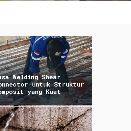
asa Welding Shear
onnector untuk Struktur
omposit yang Kuat