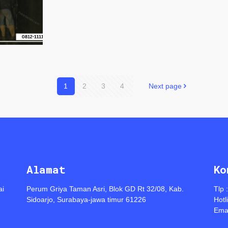
1
2
3
4
Next page
Alamat
Ko
ai
Perum Griya Taman Asri, Blok GD Rt 32/08, Kab.
Tlp 
Sidoarjo, Surabaya-jawa timur 61226
Hotl
Emai