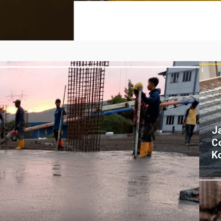
J
C
K