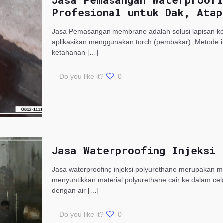
Jasa Pemasangan Waterproofi
Profesional untuk Dak, Atap
Jasa Pemasangan membrane adalah solusi lapisan keda
aplikasikan menggunakan torch (pembakar). Metode in
ketahanan
[…]
Do you like it?
0
Jasa Waterproofing Injeksi 
Jasa waterproofing injeksi polyurethane merupakan 
menyuntikkan material polyurethane cair ke dalam cel
dengan air
[…]
Do you like it?
0