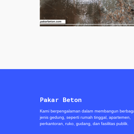
Pakar Beton
Kami berpengalaman dalam membangun berbag
jenis gedung, seperti rumah tinggal, apartemen,
perkantoran, ruko, gudang, dan fasilitas publik.