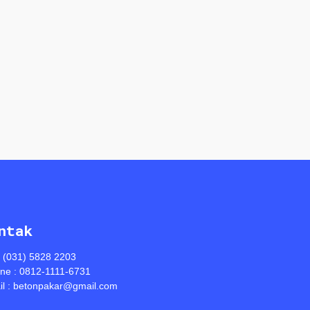
ntak
: (031) 5828 2203
ine : 0812-1111-6731
l : betonpakar@gmail.com