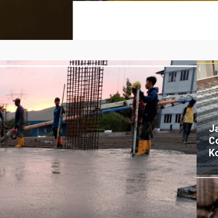
J
C
K