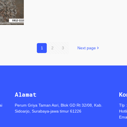
1
2
3
Next page
Alamat
Ko
ai
Perum Griya Taman Asri, Blok GD Rt 32/08, Kab.
Tlp 
Sidoarjo, Surabaya-jawa timur 61226
Hotl
Emai