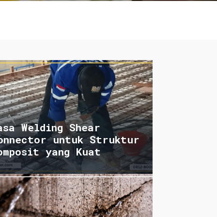
asa Welding Shear
onnector untuk Struktur
omposit yang Kuat