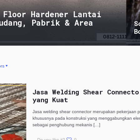
 Floor Hardener Lantai
udang, Pabrik & Area
S
B
rs
Jasa Welding Shear Connecto
yang Kuat
Jasa welding shear connector merupakan pekerjaan pe
khususnya pada konstruksi yang menggabungkan elem
sebagai penghubung mekanis
[…]
Do you like it?
0