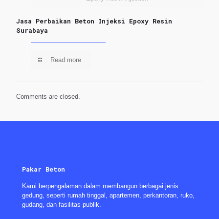
Jasa Perbaikan Beton Injeksi Epoxy Resin
Surabaya
Read more
Comments are closed.
Pakar Beton
Kami berpengalaman dalam membangun berbagai jenis
gedung, seperti rumah tinggal, apartemen, perkantoran, ruko,
gudang, dan fasilitas publik.