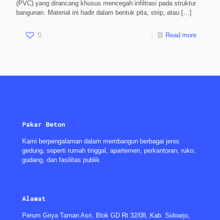
(PVC) yang dirancang khusus mencegah infiltrasi pada struktur
bangunan. Material ini hadir dalam bentuk pita, strip, atau
[…]
0
Read more
Pakar Beton
Kami berpengalaman dalam membangun berbagai jenis
gedung, seperti rumah tinggal, apartemen, perkantoran, ruko,
gudang, dan fasilitas publik.
Alamat
Perum Griya Taman Asri, Blok GD Rt 32/08, Kab. Sidoarjo,