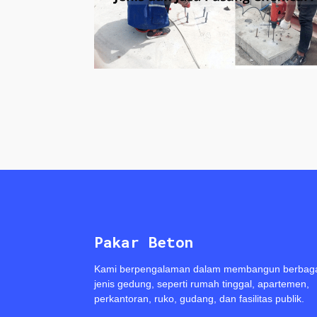
Pakar Beton
Kami berpengalaman dalam membangun berbag
jenis gedung, seperti rumah tinggal, apartemen,
perkantoran, ruko, gudang, dan fasilitas publik.