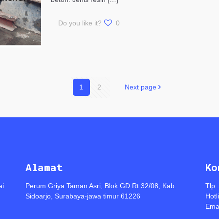
Do you like it?
0
1
2
Next page
Alamat
Ko
ai
Perum Griya Taman Asri, Blok GD Rt 32/08, Kab.
Tlp 
Sidoarjo, Surabaya-jawa timur 61226
Hotl
Emai