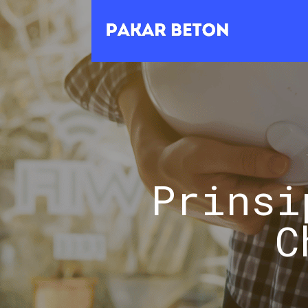
Prinsi
C