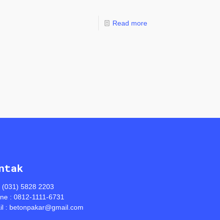
Read more
ntak
: (031) 5828 2203
ine : 0812-1111-6731
l : betonpakar@gmail.com