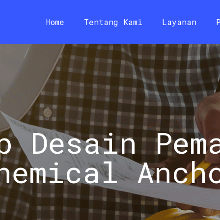
Home
Tentang Kami
Layanan
p Desain Pem
hemical Anch