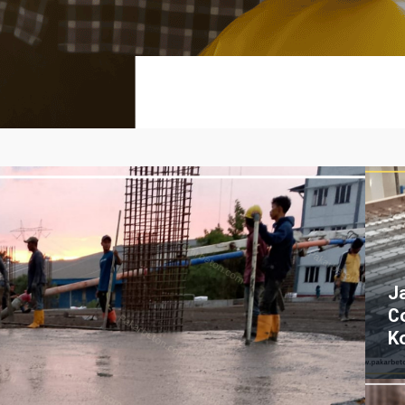
J
C
K