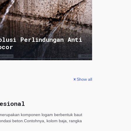
olusi Perlindungan Anti
ocor
Show all
esional
t merupakan komponen logam berbentuk baut
ondasi beton.Contohnya, kolom baja, rangka