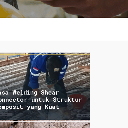
asa Welding Shear
onnector untuk Struktur
omposit yang Kuat